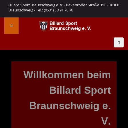
Billard Sport Braunschweig e. V. - Bevenroder Straße 150 - 38108
Braunschweig - Tel.: (0531) 38 91 78 78
W
i
l
l
k
o
m
m
e
n
b
e
i
m
B
i
l
l
a
r
d
S
p
o
r
t
B
r
a
u
n
s
c
h
w
e
i
g
e
.
V
.