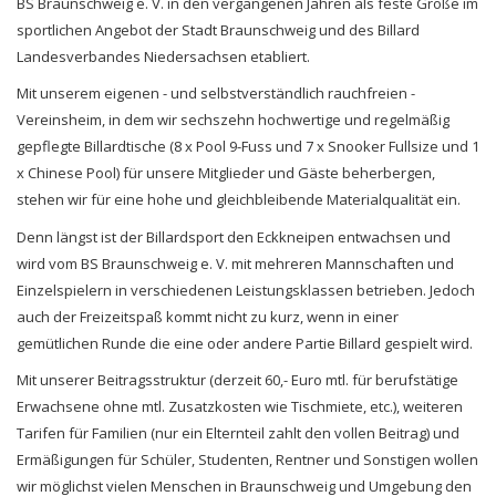
BS Braunschweig e. V. in den vergangenen Jahren als feste Größe im
sportlichen Angebot der Stadt Braunschweig und des Billard
Landesverbandes Niedersachsen etabliert.
Mit unserem eigenen - und selbstverständlich rauchfreien -
Vereinsheim, in dem wir sechszehn hochwertige und regelmäßig
gepflegte Billardtische (8 x Pool 9-Fuss und 7 x Snooker Fullsize und 1
x Chinese Pool) für unsere Mitglieder und Gäste beherbergen,
stehen wir für eine hohe und gleichbleibende Materialqualität ein.
Denn längst ist der Billardsport den Eckkneipen entwachsen und
wird vom BS Braunschweig e. V. mit mehreren Mannschaften und
Einzelspielern in verschiedenen Leistungsklassen betrieben. Jedoch
auch der Freizeitspaß kommt nicht zu kurz, wenn in einer
gemütlichen Runde die eine oder andere Partie Billard gespielt wird.
Mit unserer Beitragsstruktur (derzeit 60,- Euro mtl. für berufstätige
Erwachsene ohne mtl. Zusatzkosten wie Tischmiete, etc.), weiteren
Tarifen für Familien (nur ein Elternteil zahlt den vollen Beitrag) und
Ermäßigungen für Schüler, Studenten, Rentner und Sonstigen wollen
wir möglichst vielen Menschen in Braunschweig und Umgebung den