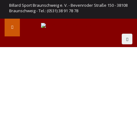
Billard Sport Braunschweig e. V. - Bevenroder Straße 150 - 38108
Braunschweig - Tel.: (0531) 38 91 78 78