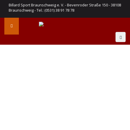
Billard Sport Braunschweig e. V. - Bevenroder Straße 150 - 38108
Braunschweig - Tel.: (0531) 38 91 78 78