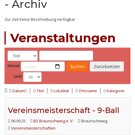
- Archiv
Zur Zeit keine Beschreibung verfügbar
Veranstaltungen
Monat
Suchen
Zurücksetzen
Limit
Datum
Titel
Lokalität
Ortsname
Kategorie
Vereinsmeisterschaft - 9-Ball
06.09.25
BS Braunschweig e. V.
Braunschweig
Vereinsmeisterschaften