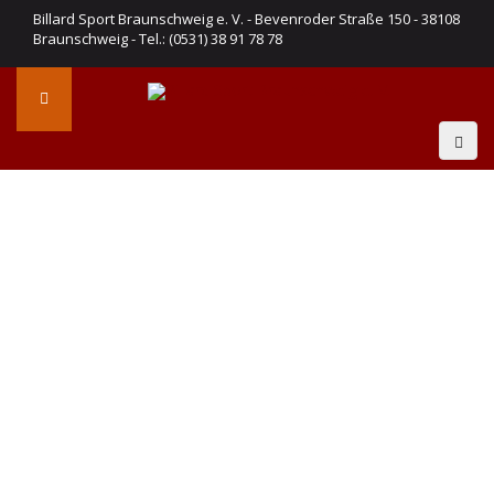
Billard Sport Braunschweig e. V. - Bevenroder Straße 150 - 38108
Braunschweig - Tel.: (0531) 38 91 78 78